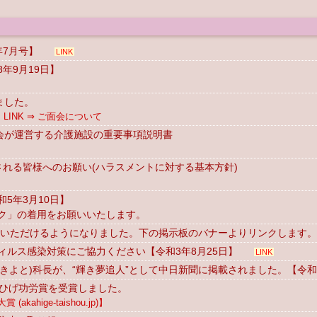
年7月号】
LINK
年9月19日】
ました。
INK ⇒ ご面会について
心会が運営する介護施設の重要事項説明書
院される皆様へのお願い(ハラスメントに対する基本方針)
5年3月10日】
ク」の着用をお願いいたします。
ご覧いただけるようになりました。下の掲示板のバナーよりリンクします。
ルス感染対策にご協力ください【令和3年8月25日】
LINK
 きよと)科長が、“輝き夢追人”として中日新聞に掲載されました。【令和
赤ひげ功労賞を受賞しました。
kahige-taishou.jp)】