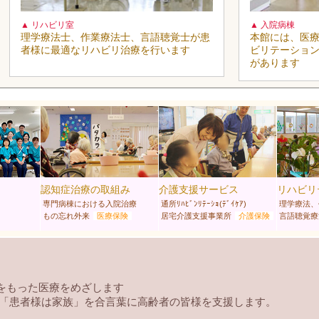
▲ リハビリ室
▲ 入院病棟
理学療法士、作業療法士、言語聴覚士が患
本館には、医療
者様に最適なリハビリ治療を行います
ビリテーション
があります
認知症治療の取組み
介護支援サービス
リハビリ
専門病棟における入院治療
通所ﾘﾊﾋﾞﾝﾘﾃｰｼｮ(ﾃﾞｲｹｱ)
理学療法、
もの忘れ外来
医療保険
居宅介護支援事業所
介護保険
言語聴覚療
をもった医療をめざします
 「患者様は家族」を合言葉に高齢者の皆様を支援します。