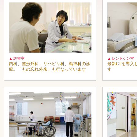
▲ 診察室
▲ レントゲン室
内科、整形外科、リハビリ科、精神科の診
最新CTを導入
療。「もの忘れ外来」も行なっています
す