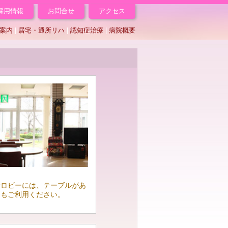
採用情報
お問合せ
アクセス
案内
|
居宅・通所リハ
|
認知症治療
|
病院概要
むロビーには、テーブルがあ
にもご利用ください。