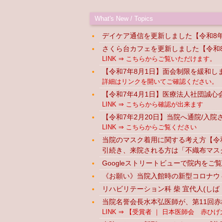
What's New / Topics
デイケア通信を更新しました【令和8
さくら台カフェを更新しました【令和8
LINK ⇒ こちらからご覧いただけます。
【令和7年8月1日】面会制限を緩和し
詳細はリンクを開いてご確認ください。 L
【令和7年4月1日】医療法人社団誠
LINK ⇒ こちらから確認が出来ます
【令和7年2月20日】当院へ通院/入
LINK ⇒ こちらからご覧ください
当院のマスク着用に関する考え方【令和
引続き、来院される方は「不織布マス
Googleストリートビューで院内を
《お願い》当院入館時の新型コロナウィ
リハビリテーション科 柴 宜代人(しば
当院名誉会長水本弘医師が、第11回
LINK ⇒ 【受賞者 ｜ 日本医師会 赤ひげ大賞 (a