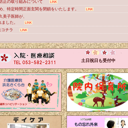
防止の取り組みについて
LINK
め、特定時間正面玄関を閉鎖をいたします。
LINK
久美子医師が、
れました。
LINK
はコチラ
LINK
土日祝日も受付中