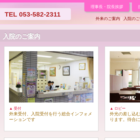
理事長・院長挨拶
TEL 053-582-2311
外来のご案内
|
入院のご
入院のご案内
▲ 受付
▲ ロビー
外来受付、入院受付を行う総合インフォメ
外光の差し込
ーションです
ります。待合