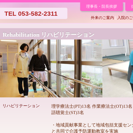
理事長・院長挨拶
TEL 053-582-2311
外来のご案内
|
入院のご
Rehabilitation リハビリテーション
リハビリテーション
理学療法士(PT)13名 作業療法士(OT)13名
語聴覚士(ST)3名
・地域貢献事業として地域包括支援セン
と共同で介護予防運動教室を実施