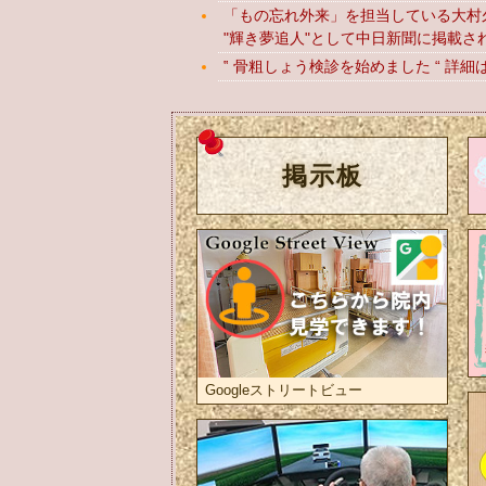
「もの忘れ外来」を担当している大村
"輝き夢追人"として中日新聞に掲載さ
‟ 骨粗しょう検診を始めました “ 詳細
掲示板
Googleストリートビュー