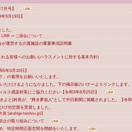
年7月号】
LINK
年9月19日】
ました。
INK ⇒ ご面会について
心会が運営する介護施設の重要事項説明書
院される皆様へのお願い(ハラスメントに対する基本方針)
5年3月10日】
ク」の着用をお願いいたします。
ご覧いただけるようになりました。下の掲示板のバナーよりリンクします。
ルス感染対策にご協力ください【令和3年8月25日】
LINK
 きよと)科長が、“輝き夢追人”として中日新聞に掲載されました。【令和
赤ひげ功労賞を受賞しました。
kahige-taishou.jp)】
防止の取り組みについて
LINK
め、特定時間正面玄関を閉鎖をいたします。
LINK