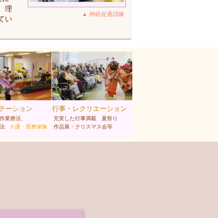
、理
▲ 神経促通訓練
てい
テーション
行事・レクリエーション
作業療法、
充実した行事満載 夏祭り
法
介護・医療保険
作品展・クリスマス会等