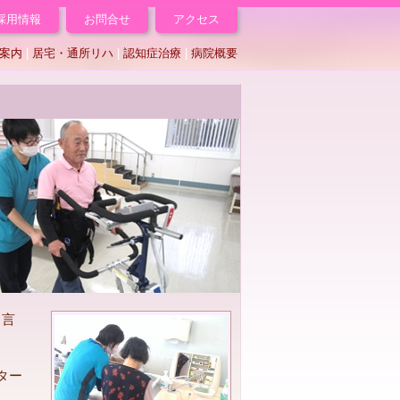
採用情報
お問合せ
アクセス
案内
|
居宅・通所リハ
|
認知症治療
|
病院概要
 言
ター