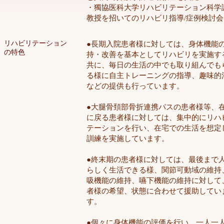
・獨協医科大学リハビリテーション科学
教授を招いてのリハビリ指導/症例検討会
リハビリテーション
●長期入院患者様に対しては、身体機能
の特色
持・改善を基本としてリハビリを実施す
共に、毎日の生活の中でも取り組んでも
る様に自主トレーニングの指導、趣味的
などの提供も行っています。
●大腿骨頚部骨折連携パスの患者様等、
に戻る患者様に対しては、集中的にリハ
テーションを行い、在宅での生活を想定
訓練を実施しています。
●終末期の患者様に対しては、最後まで
らしく生活できる様、関節可動域の維持
吸機能の維持、嚥下機能の維持に対して
者様の希望、状態に合わせて援助してい
す。
●個々に身体機能の評価を行い、一人一