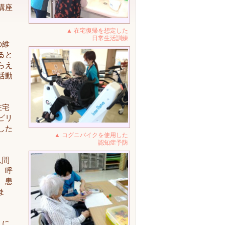
講座
▲ 在宅復帰を想定した
日常生活訓練
の維
ると
らえ
活動
在宅
ビリ
した
▲ コグニバイクを使用した
認知症予防
人間
、呼
、患
ま
人に