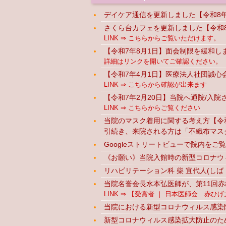
デイケア通信を更新しました【令和8
さくら台カフェを更新しました【令和8
LINK ⇒ こちらからご覧いただけます。
【令和7年8月1日】面会制限を緩和し
詳細はリンクを開いてご確認ください。 L
【令和7年4月1日】医療法人社団誠
LINK ⇒ こちらから確認が出来ます
【令和7年2月20日】当院へ通院/入
LINK ⇒ こちらからご覧ください
当院のマスク着用に関する考え方【令和
引続き、来院される方は「不織布マス
Googleストリートビューで院内を
《お願い》当院入館時の新型コロナウィ
リハビリテーション科 柴 宜代人(しば
当院名誉会長水本弘医師が、第11回
LINK ⇒ 【受賞者 ｜ 日本医師会 赤ひげ大賞 (a
当院における新型コロナウィルス感染
新型コロナウィルス感染拡大防止のた