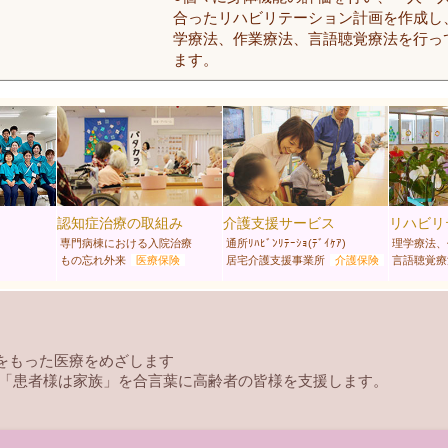
合ったリハビリテーション計画を作成し
学療法、作業療法、言語聴覚療法を行っ
ます。
認知症治療の取組み
介護支援サービス
リハビリ
専門病棟における入院治療
通所ﾘﾊﾋﾞﾝﾘﾃｰｼｮ(ﾃﾞｲｹｱ)
理学療法、
もの忘れ外来
医療保険
居宅介護支援事業所
介護保険
言語聴覚療
をもった医療をめざします
 「患者様は家族」を合言葉に高齢者の皆様を支援します。