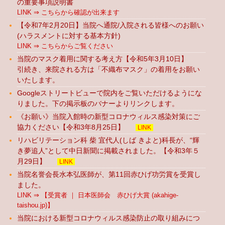
の重要事項説明書
LINK ⇒ こちらから確認が出来ます
【令和7年2月20日】当院へ通院/入院される皆様へのお願い
(ハラスメントに対する基本方針)
LINK ⇒ こちらからご覧ください
当院のマスク着用に関する考え方【令和5年3月10日】
引続き、来院される方は「不織布マスク」の着用をお願い
いたします。
Googleストリートビューで院内をご覧いただけるようにな
りました。下の掲示板のバナーよりリンクします。
《お願い》当院入館時の新型コロナウィルス感染対策にご
協力ください【令和3年8月25日】
LINK
リハビリテーション科 柴 宜代人(しば きよと)科長が、“輝
き夢追人”として中日新聞に掲載されました。【令和3年５
月29日】
LINK
当院名誉会長水本弘医師が、第11回赤ひげ功労賞を受賞し
ました。
LINK ⇒ 【受賞者 ｜ 日本医師会 赤ひげ大賞 (akahige-
taishou.jp)】
当院における新型コロナウィルス感染防止の取り組みにつ