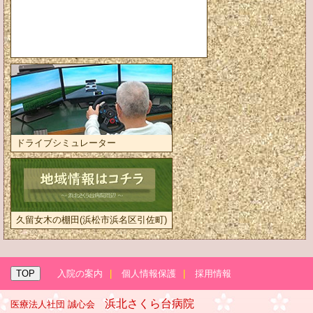
ドライブシミュレーター
久留女木の棚田(浜松市浜名区引佐町)
TOP
入院の案内
|
個人情報保護
|
採用情報
浜北さくら台病院
医療法人社団 誠心会