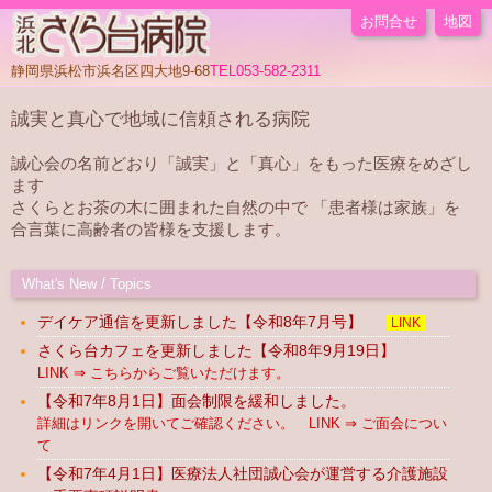
お問合せ
地図
静岡県浜松市浜名区四大地9-68
TEL053-582-2311
誠実と真心で地域に信頼される病院
誠心会の名前どおり「誠実」と「真心」をもった医療をめざし
ます
さくらとお茶の木に囲まれた自然の中で 「患者様は家族」を
合言葉に高齢者の皆様を支援します。
What's New / Topics
デイケア通信を更新しました【令和8年7月号】
LINK
さくら台カフェを更新しました【令和8年9月19日】
LINK ⇒ こちらからご覧いただけます。
【令和7年8月1日】面会制限を緩和しました。
詳細はリンクを開いてご確認ください。 LINK ⇒ ご面会につい
て
【令和7年4月1日】医療法人社団誠心会が運営する介護施設